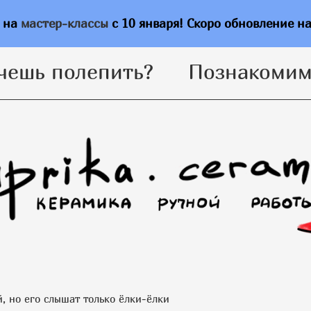
чешь полепить?
Познакомим
ь на
мастер-классы
с 10 января! Скоро обновление н
чешь полепить?
Познакомим
, но его слышат только ёлки-ёлки