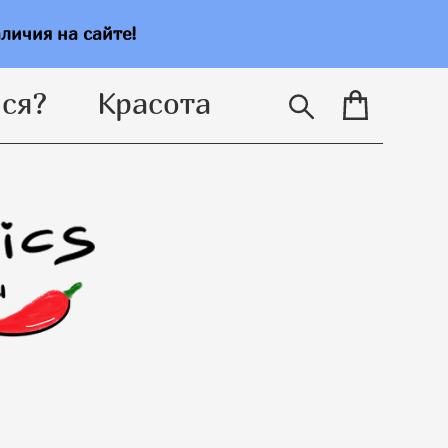
ся?
Красота
аличия на сайте!
ся?
Красота