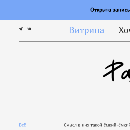
Витрина
Хо
Открыта запис
Витрина
Хо
Всё
Смысл в них такой ёмкий-ёмкий