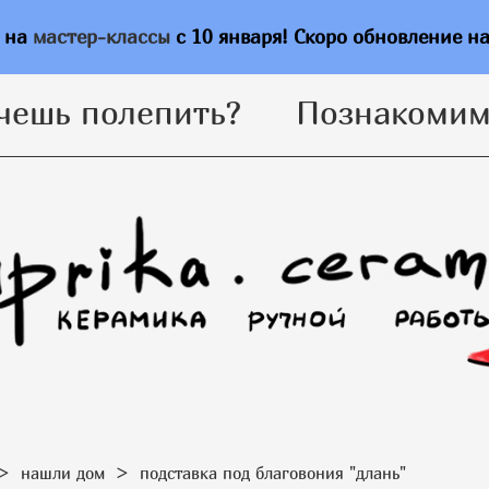
чешь полепить?
Познакомим
ь на
мастер-классы
с 10 января! Скоро обновление н
чешь полепить?
Познакомим
>
нашли дом
>
подставка под благовония "длань"