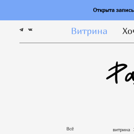
Витрина
Хо
Открыта запис
Витрина
Хо
Всё
витрина