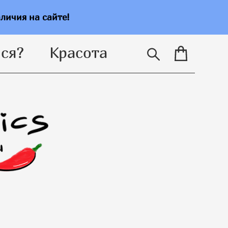
ся?
Красота
аличия на сайте!
ся?
Красота