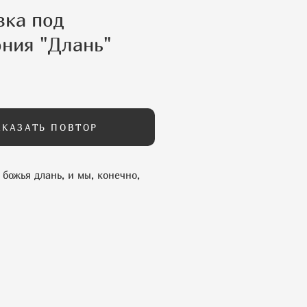
вка под
ония "Длань"
АКАЗАТЬ ПОВТОР
 божья длань, и мы, конечно,