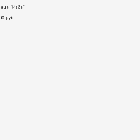
ица "Изба"
00 pуб.