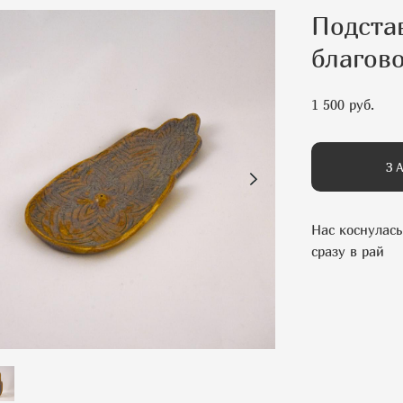
Подста
благов
1 500 pуб.
З
Нас коснулась
сразу в рай