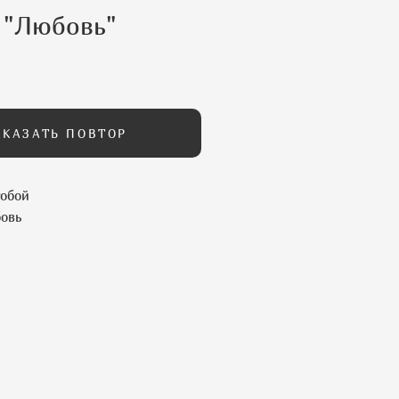
 "Любовь"
АКАЗАТЬ ПОВТОР
тобой
бовь