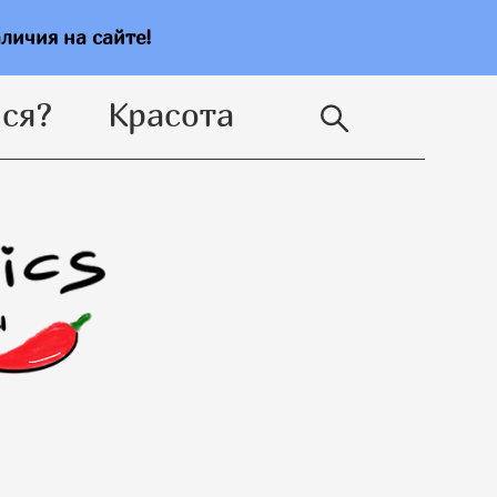
ся?
Красота
аличия на сайте!
ся?
Красота