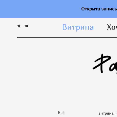
Витрина
Хо
Открыта запис
Витрина
Хо
Всё
витрина