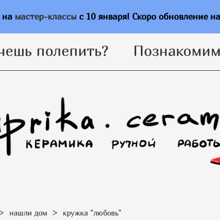
чешь полепить?
Познакомим
ь на
мастер-классы
с 10 января! Скоро обновление н
чешь полепить?
Познакомим
>
нашли дом
>
кружка "любовь"