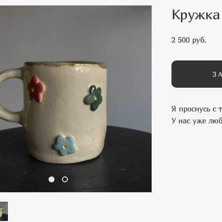
Кружка
2 500 pуб.
З
Я проснусь с 
У нас уже лю